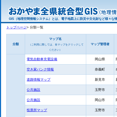
GIS（地理空間情報システム）とは、電子地図上に防災や文化財など様々な
トップページ
> 分類一覧
マップ名
分類
マップ管理者
（ご利用に際しては、各マップをクリックして
ください）
電気自動車充電設備
岡山県
空き家バンク情報
奈義町
道路情報マップ
新見市
公共施設
玉野市
公共施設
岡山市
投票所マップ
玉野市