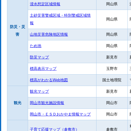
浸水想定区域情報
岡山県
土砂災害警戒区域・特別警戒区域情
岡山県
報
防災・災
害
山地災害危険地区情報
岡山県
ため池
岡山県
防災マップ
新見市
標高表示マップ
玉野市
標高がわかるWeb地図
国土地理院
観光マップ
新見市
観光
岡山市観光施設情報
岡山市
岡山市・ＥＳＤおかやま情報マップ
岡山市
子育て応援マップ（倉敷市）
倉敷市