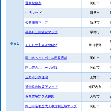
選挙投票所
岡山市
生活マップ
新見市
公共施設マップ
新見市
早島町公共施設マップ
早島町
暮らし
くらしの安全WebMap
岡山県警
岡山市ペットボトル回収店舗
岡山市
岡山市内スポーツ施設
岡山市
玉野市分譲住宅
玉野市
通学路危険箇所マップ
瀬戸内市
倉敷市認定路線網図
倉敷市
岡山市宅地造成工事規制区域マップ
岡山市