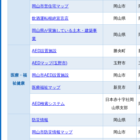
岡山市営住宅マップ
岡山市
飲酒運転根絶宣言店
岡山県
岡山県が実施している土木・建築事
岡山県
業
AED設置施設
勝央町
AEDマップ(玉野市)
玉野市
医療・福
岡山市AED設置施設
岡山市
祉健康
医療福祉マップ
新見市
日本赤十字社岡
AED検索システム
山県支部
防災情報
岡山県
岡山市防災情報マップ
岡山市