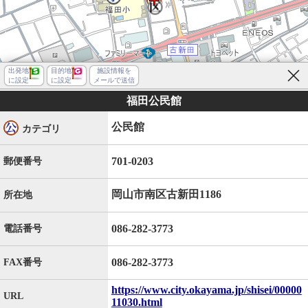
出発地
目的地
施設情報を
に設定
に設定
メールで送信
福田公民館
公民館
カテゴリ
701-0203
郵便番号
岡山市南区古新田1186
所在地
086-282-3773
電話番号
086-282-3773
FAX番号
岡山市南区古新田
https://www.city.okayama.jp/shisei/00000
URL
11030.html