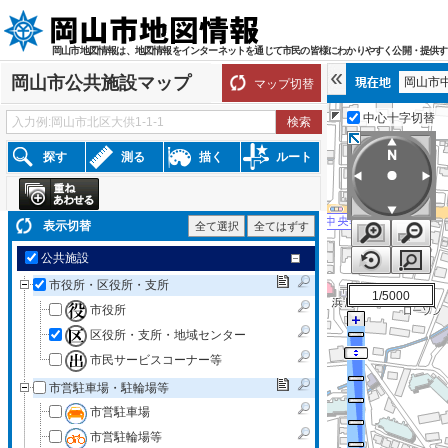
岡山市地図情報は、地図情報をインターネットを通じて市民の皆様にわかりやすく公開・提供す
岡山市公共施設マップ
岡山市
マップ切替
中心十字切替
探す
測る
描く
ルート
表示切替
全て選択
全てはずす
公共施設
市役所・区役所・支所
1/5000
市役所
区役所・支所・地域センター
市民サービスコーナー等
市営駐車場・駐輪場等
市営駐車場
市営駐輪場等