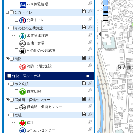
バス停駐輪場
公衆トイレ
公衆トイレ
その他の公共施設
水道関連施設
墓地・斎場
その他の公共施設
消防
消防・消防施設
保健・医療・福祉
市立病院
市立病院
保健所・保健センター
保健所・保健センター
福祉
福祉
ふれあいセンター