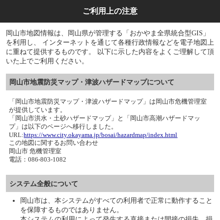
ご利用上の注意
岡山市地図情報は、岡山県が管理する「おかやま全県統合型GIS」
を利用し、 インターネットを通じて各種行政情報などを電子地図上
に重ねて提供するものです。 以下に示した内容をよくご理解して頂
いた上でご利用ください。
岡山市地震防災マップ・津波ハザードマップについて
「岡山市地震防災マップ・津波ハザードマップ」は岡山市危機管理室
が提供しています。
「岡山市洪水・土砂ハザードマップ」と「岡山市高潮ハザードマッ
プ」は以下のページへ移行しました。
URL:
https://www.city.okayama.jp/bosai/hazardmap/index.html
この地図に関するお問い合わせ
岡山市 危機管理室
電話：086-803-1082
システム全般について
岡山市は、本システムがすべての利用者で正常に動作すること
を保障するものではありません。
本システムの利用によって発生する直接または間接の損失、損