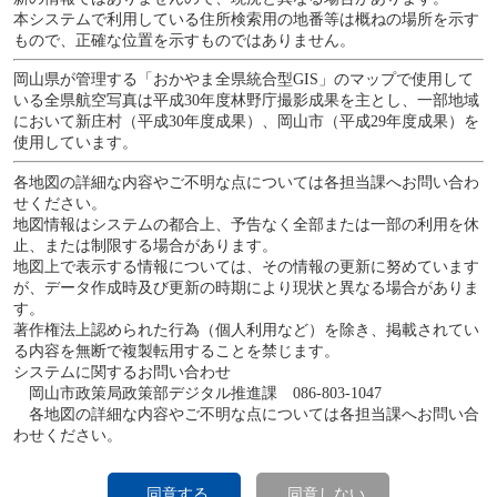
本システムで利用している住所検索用の地番等は概ねの場所を示す
もので、正確な位置を示すものではありません。
岡山県が管理する「おかやま全県統合型GIS」のマップで使用して
いる全県航空写真は平成30年度林野庁撮影成果を主とし、一部地域
において新庄村（平成30年度成果）、岡山市（平成29年度成果）を
使用しています。
各地図の詳細な内容やご不明な点については各担当課へお問い合わ
せください。
地図情報はシステムの都合上、予告なく全部または一部の利用を休
止、または制限する場合があります。
地図上で表示する情報については、その情報の更新に努めています
が、データ作成時及び更新の時期により現状と異なる場合がありま
す。
著作権法上認められた行為（個人利用など）を除き、掲載されてい
る内容を無断で複製転用することを禁じます。
システムに関するお問い合わせ
岡山市政策局政策部デジタル推進課 086-803-1047
各地図の詳細な内容やご不明な点については各担当課へお問い合
わせください。
同意する
同意しない