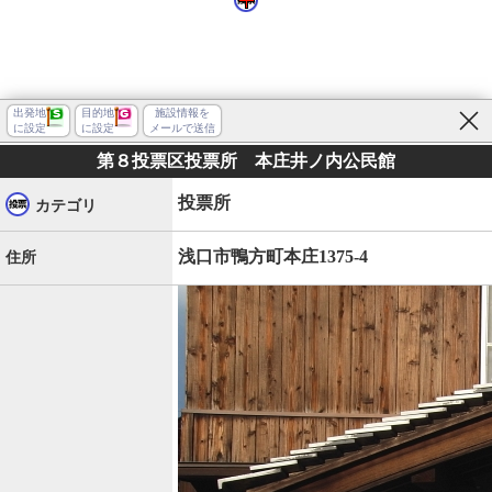
出発地
目的地
施設情報を
に設定
に設定
メールで送信
第８投票区投票所 本庄井ノ内公民館
投票所
カテゴリ
浅口市鴨方町本庄1375-4
住所
浅口市鴨方町本庄