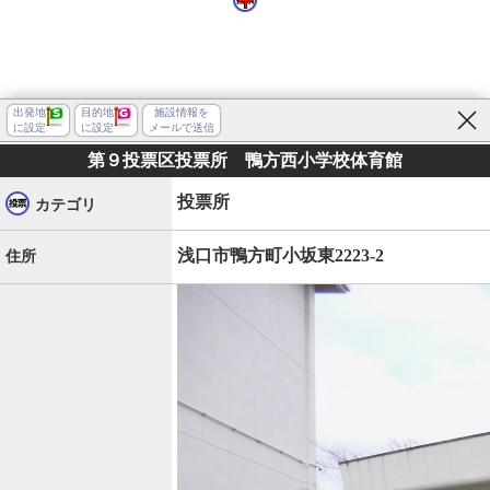
出発地
目的地
施設情報を
に設定
に設定
メールで送信
第９投票区投票所 鴨方西小学校体育館
投票所
カテゴリ
浅口市鴨方町小坂東2223-2
住所
浅口市鴨方町小坂東