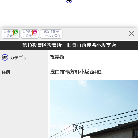
出発地
目的地
施設情報を
に設定
に設定
メールで送信
第10投票区投票所 旧岡山西農協小坂支店
投票所
カテゴリ
浅口市鴨方町小坂西482
住所
浅口市鴨方町小坂西